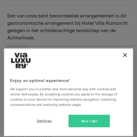
Een van onze best beoordeelde arrangementen is dit
gastronomische arrangement bij Hotel Villa Ruimzicht,
gelegen in het schilderachtige landschap van de
Achterhoek.
Lees meer
Inclusief ontbijt
Inclusief 4-gangendiner
À-la-carterestaurant
Enjoy an optimal experience!
Late check-out
We support you in a better and more personal way with cookies and
Gratis parkeren
similar techniques. By accepting cookies you agree to the storage of
cookies on your device for improving website navigation, marketing
communications and analyzing website usage.
Bekijk op kaart
Ruimzichtlaan 150 Doetinchem
Settings
Yes! I do!
In dit arrangement voor 2 personen is het
volgende inbegrepen: