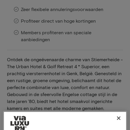
Zeer flexibele annuleringsvoorwaarden
Profiteer direct van hoge kortingen
Members profiteren van speciale
aanbiedingen
Ontdek de ongeëvenaarde charme van Stiemerheide -
The Urban Hotel & Golf Retreat 4 * Superior, een
prachtig viersterrenhotel in Genk, België. Genesteld in
een rustige, groene omgeving, belichaamt dit hotel de
perfecte combinatie van luxe, comfort en natuur.
Gebouwd in de sfeervolle Engelse cottage stijl in de
late jaren '80, biedt het hotel smaakvol ingerichte
kamers en suites met alle moderne gemakken.
Lees meer