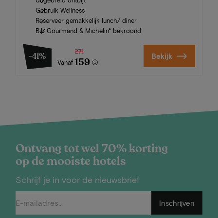
Uitgebreid ontbijt
Gebruik Wellness
Reserveer gemakkelijk lunch/ diner
Bib Gourmand & Michelin* bekroond
271
-41%
Bekijk
159
Vanaf
Ontvang tot wel 70% korting
op de mooiste hotels
Schrijf je in voor de nieuwsbrief
Inschrijven