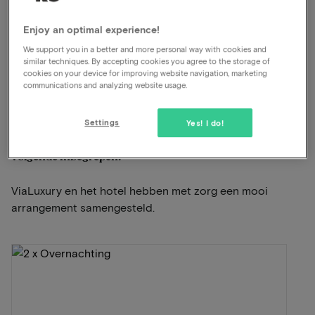
Inclusief diner
Bib-Gourmand bekroond restaurant
Enjoy an optimal experience!
Luxe wellness met zwembad
We support you in a better and more personal way with cookies and
Unieke locatie
similar techniques. By accepting cookies you agree to the storage of
cookies on your device for improving website navigation, marketing
communications and analyzing website usage.
Bekijk op kaart
Wiemesmeerstraat 105 Genk
Settings
Yes! I do!
In dit arrangement voor 2 personen is het
volgende inbegrepen:
ViaLuxury en het hotel hebben met zorg een mooi
arrangement samengesteld.