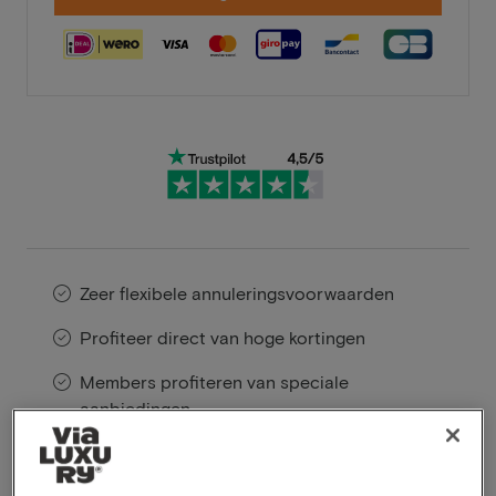
Zeer flexibele annuleringsvoorwaarden
Profiteer direct van hoge kortingen
Members profiteren van speciale
aanbiedingen
Hotel Riant Séjour biedt een exclusief verblijf aan de