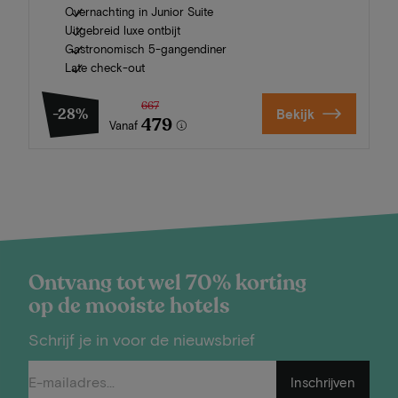
Overnachting in Junior Suite
Uitgebreid luxe ontbijt
Gastronomisch 5-gangendiner
Late check-out
667
-28%
Bekijk
479
Vanaf
Ontvang tot wel 70% korting
op de mooiste hotels
Schrijf je in voor de nieuwsbrief
Inschrijven