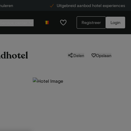
nuleren
Uitgebreid aanbod hotel experiences
Registreer
Login
Service center
ndhotel
Delen
Opslaan