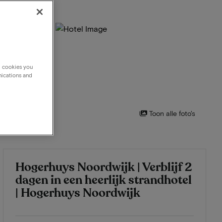
g cookies you
nications and
Toon alle foto's
Hogerhuys Noordwijk | Verblijf 2
dagen in een heerlijk strandhotel
| Hogerhuys Noordwijk