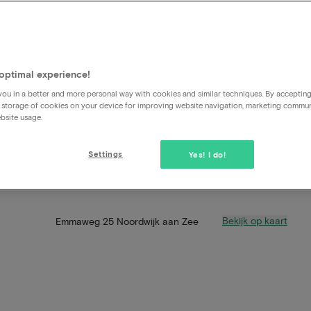
optimal experience!
ou in a better and more personal way with cookies and similar techniques. By acceptin
 storage of cookies on your device for improving website navigation, marketing commu
bsite usage.
Settings
Yes! I do!
Bekijk op kaart
Emmaweg 25 Noordwijk aan Zee