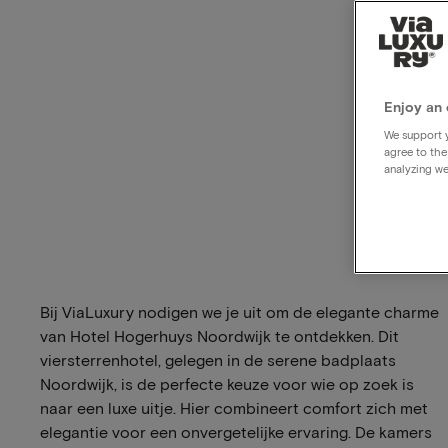
Enjoy an 
We support y
agree to the
analyzing we
Bij ViaLuxury nodigen we je uit om de elegante charme
van Hotel Hogerhuys Noordwijk te ontdekken. Dit
viersterrenhotel, gelegen in de serene badplaats
Noordwijk, is de perfecte keuze voor wie op zoek is
naar een luxe uitje. Hier combineert comfort zich met
elegantie voor een onvergetelijke ervaring. De kamers