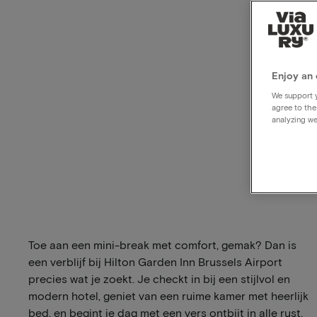
Enjoy an 
We support y
agree to the
analyzing we
Toe aan een mini-break met comfort, gemak? Dan is
een verblijf bij Hilton Garden Inn Brussels Airport
precies wat je zoekt. Je checkt in bij een stijlvol en
modern hotel, geniet van een ruime kamer met heerlijk
bed, en begint je dag met een vers ontbijt in alle rust.