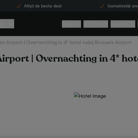
Altijd de beste deal
Gemakkelijk an
29
Hotels
Gift Card
Inspiratie
ls Airport | Overnachting in 4* hotel nabij Brussels Airport
irport | Overnachting in 4* hot