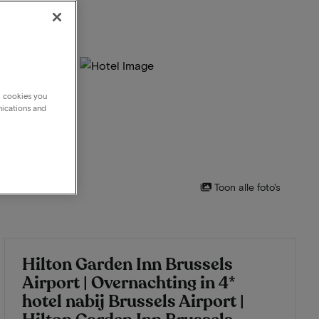
g cookies you
nications and
Toon alle foto's
Hilton Garden Inn Brussels
Airport | Overnachting in 4*
hotel nabij Brussels Airport |