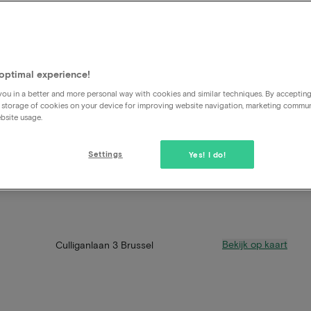
optimal experience!
ou in a better and more personal way with cookies and similar techniques. By acceptin
 storage of cookies on your device for improving website navigation, marketing commu
bsite usage.
Settings
Yes! I do!
Bekijk op kaart
Culliganlaan 3 Brussel