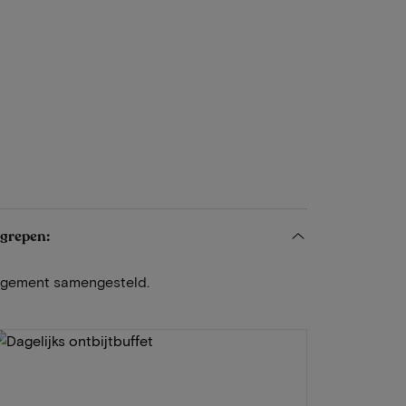
egrepen:
angement samengesteld.