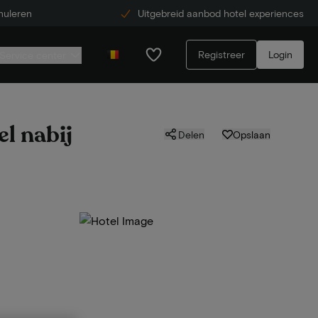
nuleren
Uitgebreid aanbod hotel experiences
Registreer
Login
Service center
el nabij
Delen
Opslaan