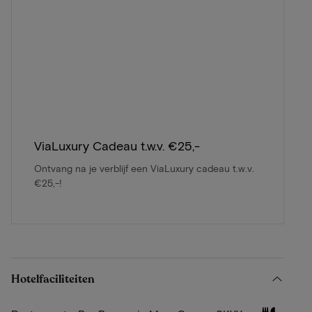
ViaLuxury Cadeau t.w.v. €25,-
Ontvang na je verblijf een ViaLuxury cadeau t.w.v.
€25,-!
Hotelfaciliteiten