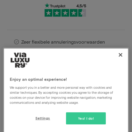
Zeer flexibele annuleringsvoorwaarden
Profiteer direct van hoge kortingen
Members profiteren van speciale
aanbiedingen
Enjoy an optimal experience!
We support you in a better and more personal way with cookies and
Ontdek het 4-sterren Fashion Hotel Amsterdam,
similar techniques. By accepting cookies you agree to the storage of
cookies on your device for improving website navigation, marketing
gelegen in het bruisende hart van Amsterdam, vlakbij
communications and analyzing website usage.
het iconische Vondelpark en de betoverende oude
binnenstad. Dit trendy hotel biedt alles wat je nodig
Settings
Yes! I do!
hebt voor een ontspannen weekendje weg. Het
Fashion Hotel Amsterdam biedt een scala aan