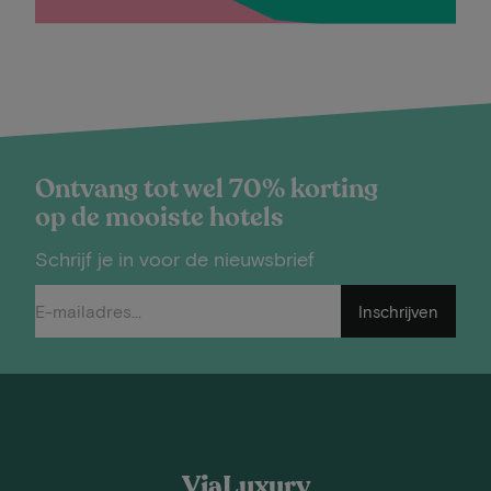
Ontvang tot wel 70% korting
op de mooiste hotels
Schrijf je in voor de nieuwsbrief
Inschrijven
ViaLuxury