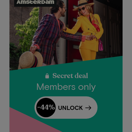
Amsterdam
Secret deal
Members only
-44%
UNLOCK