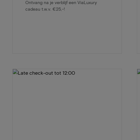
Ontvang na je verblijf een ViaLuxury
cadeau t.w.v. €25,-!