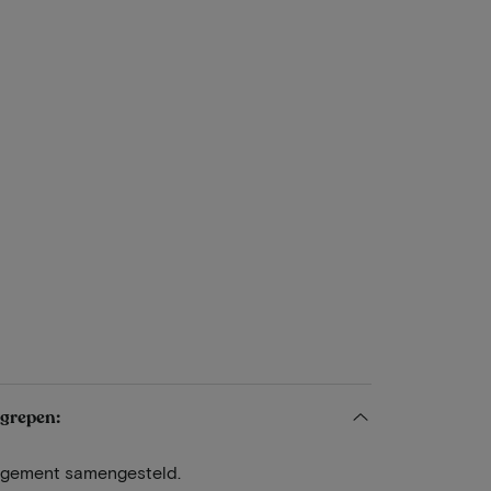
egrepen:
angement samengesteld.