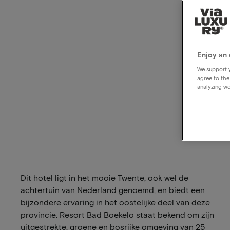
Enjoy an 
We support y
agree to the
analyzing we
Dit hotel ligt in het mooie Twente, ook wel de
achtertuin van Nederland genoemd, en biedt een
bijzondere ervaring in het oostelijke deel van deze
provincie. Resort Bad Boekelo staat bekend om zijn
uitgestrekte, groene en bosrijke omgeving van 25