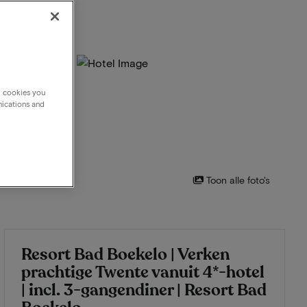
g cookies you
nications and
Toon alle foto's
Resort Bad Boekelo | Verken
prachtige Twente vanuit 4*-hotel
| incl. 3-gangendiner | Resort Bad