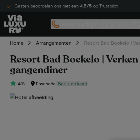
Gasten beoordelen ons met een
4.5/5
op Trustpilot
Hulp nodig?
+32 3 300 17 
Home
Arrangementen
Resort Bad Boekelo | Ver
Resort Bad Boekelo | Verken p
gangendiner
4/5
Enschede
Bekijk op kaart