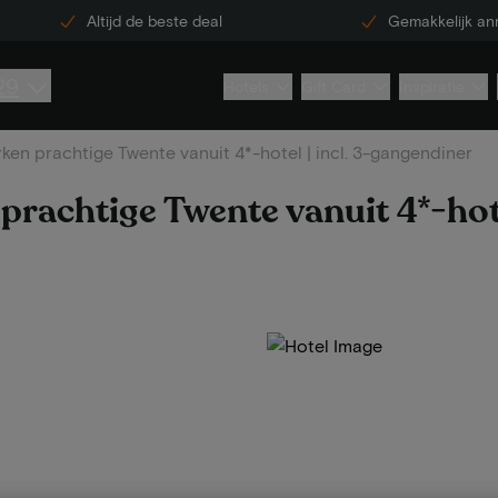
Altijd de beste deal
Gemakkelijk an
29
Hotels
Gift Card
Inspiratie
ken prachtige Twente vanuit 4*-hotel | incl. 3-gangendiner
rachtige Twente vanuit 4*-hotel