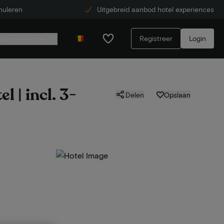
nuleren
Uitgebreid aanbod hotel experiences
Registreer
Login
Service center
 | incl. 3-
Delen
Opslaan