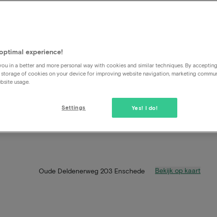
optimal experience!
ou in a better and more personal way with cookies and similar techniques. By acceptin
 storage of cookies on your device for improving website navigation, marketing commu
bsite usage.
Settings
Yes! I do!
Bekijk op kaart
Oude Deldenerweg 203 Enschede