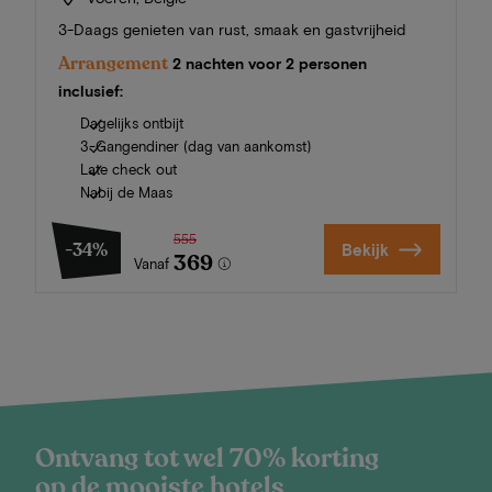
3-Daags genieten van rust, smaak en gastvrijheid
Arrangement
2 nachten voor 2 personen
inclusief:
Dagelijks ontbijt
3-Gangendiner (dag van aankomst)
Late check out
Nabij de Maas
555
-34%
Bekijk
369
Vanaf
Ontvang tot wel 70% korting
op de mooiste hotels