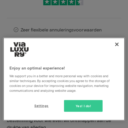
Zeer flexibele annuleringsvoorwaarden
Profiteer direct van hoge kortingen
Members profiteren van speciale
aanbiedingen
Enjoy an optimal experience!
We support you in a better and more personal way with cookies and
Hotel De Kommel ligt in het groene hart van de
similar techniques. By accepting cookies you agree to the storage of
Voerstreek, een streek die bekendstaat om haar
cookies on your device for improving website navigation, marketing
communications and analyzing website usage.
glooiende heuvels, schilderachtige dorpjes en rustige
natuur. Hier verblijf je in een sfeervolle omgeving waar
gastvrijheid, comfort en ontspanning centraal staan.
Settings
Yes! I do!
De landelijke ligging maakt het hotel een ideale
bestemming voor wie even wil ontsnappen aan de
drukte van alledag.