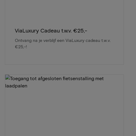
ViaLuxury Cadeau t.w.v. €25,-
Ontvang na je verblijf een ViaLuxury cadeau t.w.v.
€25,-!