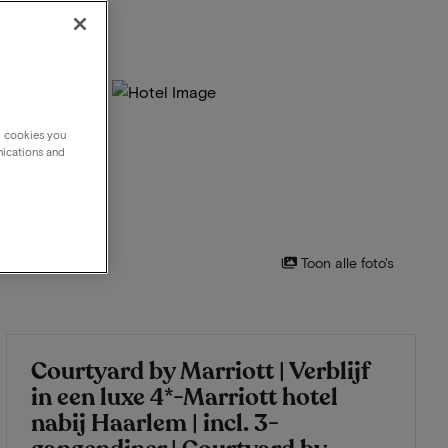
g cookies you
nications and
Toon alle foto's
Courtyard by Marriott | Verblijf
in een luxe 4*-Marriott hotel
nabij Haarlem | incl. 3-