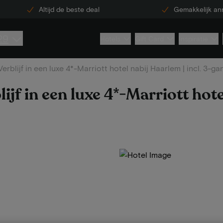
Altijd de beste deal
Gemakkelijk an
29
Hotels
Gift Card
Inspiratie
erblijf in een luxe 4*-Marriott hotel nabij Haarlem | incl. 3-g
lijf in een luxe 4*-Marriott hot