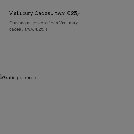
ViaLuxury Cadeau t.w.v. €25,-
Ontvang na je verblijf een ViaLuxury
cadeau t.w.v. €25,-!