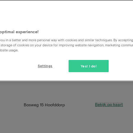
optimal experience!
ou in a better and more personal way with cookies and similar techniques. By acceptin
 storage of cookies on your device for improving website navigation, marketing commu
bsite usage.
Settings
Yes! I do!
Bekijk op kaart
Bosweg 15 Hoofddorp