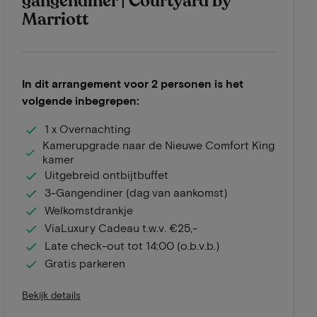
gangendiner | Courtyard by
Marriott
In dit arrangement voor 2 personen is het
volgende inbegrepen:
1 x Overnachting
Kamerupgrade naar de Nieuwe Comfort King
kamer
Uitgebreid ontbijtbuffet
3-Gangendiner (dag van aankomst)
Welkomstdrankje
ViaLuxury Cadeau t.w.v. €25,-
Late check-out tot 14:00 (o.b.v.b.)
Gratis parkeren
Bekijk details