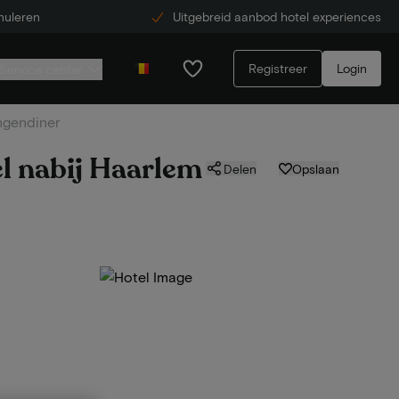
nuleren
Uitgebreid aanbod hotel experiences
Registreer
Login
Service center
angendiner
el nabij Haarlem
Delen
Opslaan