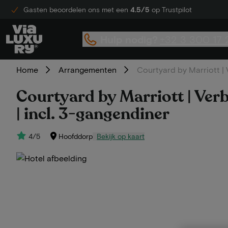
Gasten beoordelen ons met een
4.5/5
op Trustpilot
Hulp nodig?
+32 3 300 17 
Home
Arrangementen
Courtyard by Marriott | V
Courtyard by Marriott | Verb
| incl. 3-gangendiner
4/5
Hoofddorp
Bekijk op kaart