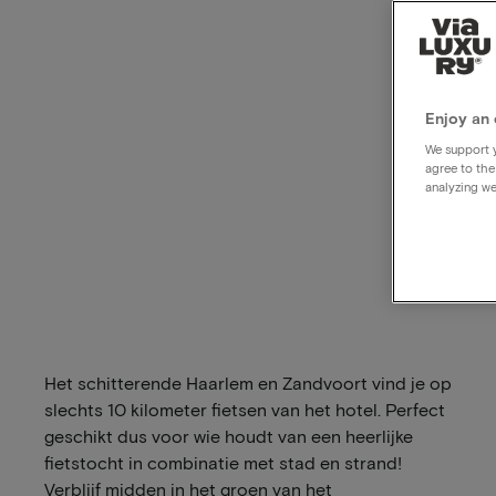
Enjoy an 
We support y
agree to the
analyzing we
Het schitterende Haarlem en Zandvoort vind je op
slechts 10 kilometer fietsen van het hotel. Perfect
geschikt dus voor wie houdt van een heerlijke
fietstocht in combinatie met stad en strand!
Verblijf midden in het groen van het