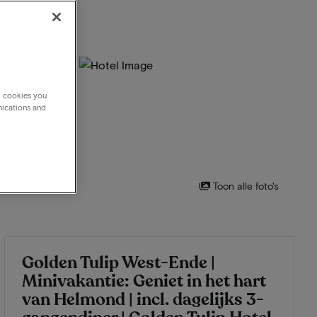
g cookies you
nications and
Toon alle foto's
Golden Tulip West-Ende |
Minivakantie: Geniet in het hart
van Helmond | incl. dagelijks 3-