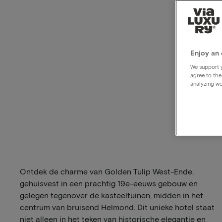
Enjoy an 
We support y
agree to the
analyzing we
Ontdek de charme van Golden Tulip West-Ende,
gehuisvest in een prachtig 19e-eeuws gebouw en
gelegen tegenover de kasteeltuinen, midden in het
centrum van bruisend Helmond. Dit unieke hotel staat
niet alleen in het teken van historische elegantie en