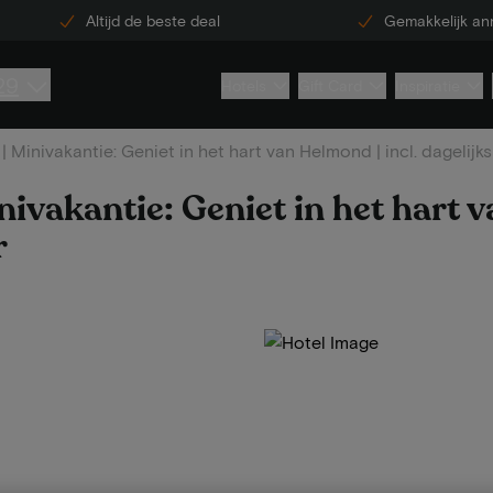
Altijd de beste deal
Gemakkelijk an
29
Hotels
Gift Card
Inspiratie
 Minivakantie: Geniet in het hart van Helmond | incl. dagelij
ivakantie: Geniet in het hart 
r