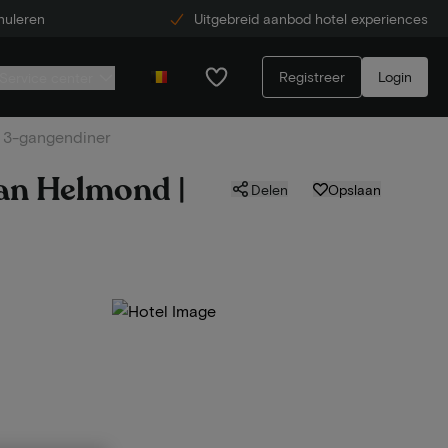
nuleren
Uitgebreid aanbod hotel experiences
Registreer
Login
Service center
ks 3-gangendiner
van Helmond |
Delen
Opslaan