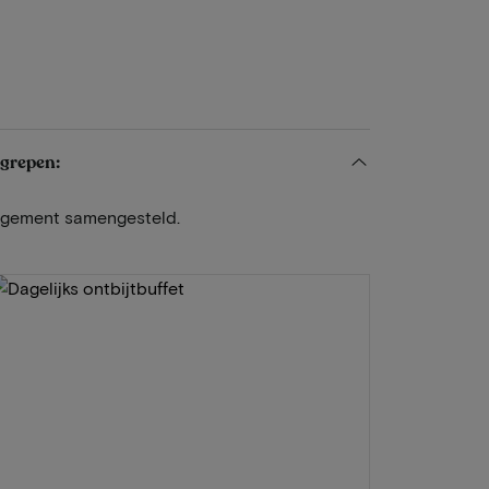
egrepen:
angement samengesteld.