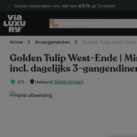
Gasten beoordelen ons met een
4.5/5
op Trustpilot
Hulp nodig?
+32 3 300 17 
Home
Arrangementen
Golden Tulip West-Ende |
Golden Tulip West-Ende | Min
incl. dagelijks 3-gangendine
4/5
Helmond
Bekijk op kaart