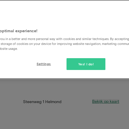
optimal experience!
ou in a better and more personal way with cookies and similar techniques. By acceptin
 storage of cookies on your device for improving website navigation, marketing commu
bsite usage.
Settings
Yes! I do!
Bekijk op kaart
Steenweg 1 Helmond