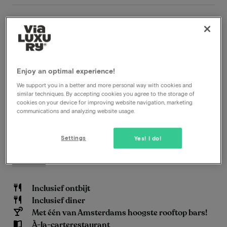
Het Four Elements Hotel Amsterdam straalt
grootsheid, indrukwekkendheid en stoerheid aan de
buitenkant uit, terwijl het vanbinnen een sfeer van
gastvrijheid, verfrissing en groen ademt. Met unieke
vergezichten van eindeloze luchten over water, en met
Enjoy an optimal experience!
het openbaar vervoer ben je binnen 20 minuten in het
We support you in a better and more personal way with cookies and
levendige centrum van Amsterdam - een ideale
similar techniques. By accepting cookies you agree to the storage of
cookies on your device for improving website navigation, marketing
locatie! Ervaar verfrissende gastvrijheid en laat je
communications and analyzing website usage.
inspireren voor duurzaam reizen, zodat je met een
opgewekt gemoed vertrekt en mijmert over je
Settings
Yes! I do!
volgende bezoek.
Lees meer
Inclusief ontbijt
Inclusief diner
Met één van Amsterdams hoogste rooftop bars!
À-la-carterestaurant