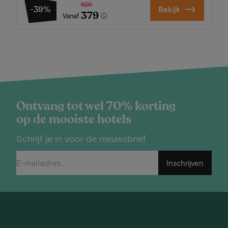
620
-39%
Bekijk
379
Vanaf
Ontvang tot wel 70% korting
op de mooiste hotels
Schrijf je in voor de nieuwsbrief
Inschrijven