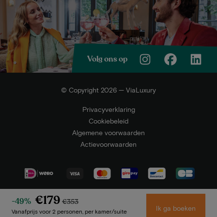
Volg ons op
© Copyright 2026 — ViaLuxury
Privacyverklaring
Cookiebeleid
Algemene voorwaarden
Actievoorwaarden
€179
-49%
€353
Ik ga boeken
Vanafprijs voor 2 personen, per kamer/suite