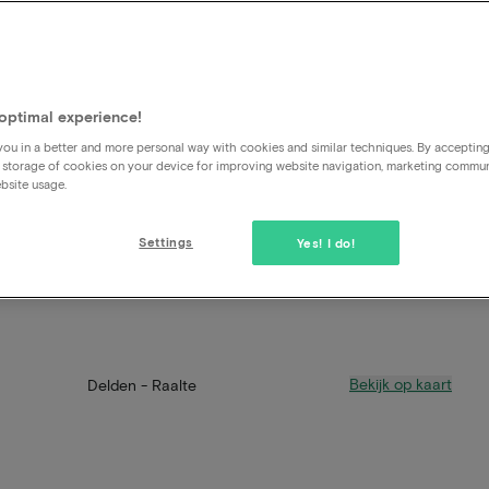
optimal experience!
ou in a better and more personal way with cookies and similar techniques. By acceptin
 storage of cookies on your device for improving website navigation, marketing commu
bsite usage.
Settings
Yes! I do!
Bekijk op kaart
Delden - Raalte