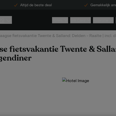
Altijd de beste deal
Gemakkelijk an
29
Hotels
Gift Card
Inspiratie
aagse fietsvakantie Twente & Salland: Delden - Raalte | incl. 
e fietsvakantie Twente & Salla
ngendiner