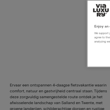
Enjoy an 
We support y
agree to the
analyzing we
Ervaar een ontspannen 4-daagse fietsvakantie waarin
comfort, natuur en gastvrijheid centraal staan. Tijdens
deze zorgvuldig samengestelde route ontdek je het
afwisselende landschap van Salland en Twente, met
groene landerijen, schilderachtige dorpen en rustige