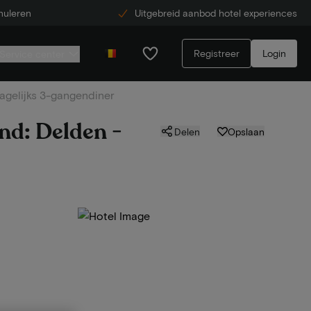
nuleren
Uitgebreid aanbod hotel experiences
Registreer
Login
Service center
dagelijks 3-gangendiner
nd: Delden -
Delen
Opslaan