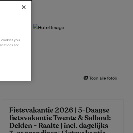
g cookies you
nications and
Toon alle foto's
Fietsvakantie 2026 | 5-Daagse
fietsvakantie Twente & Salland:
Delden - Raalte | incl. dagelijks