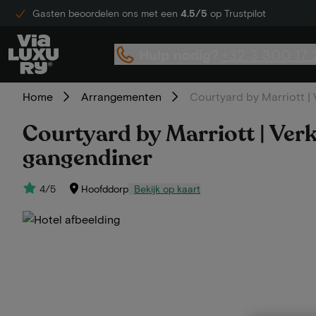
Gasten beoordelen ons met een
4.5/5
op Trustpilot
Hulp nodig?
+32 3 300 17 
Home
Arrangementen
Courtyard by Marriott | 
Courtyard by Marriott | Verk
gangendiner
4/5
Hoofddorp
Bekijk op kaart