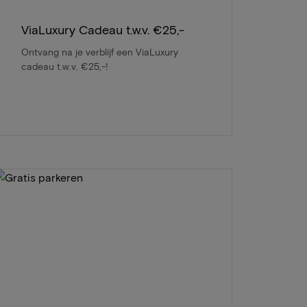
ViaLuxury Cadeau t.w.v. €25,-
Ontvang na je verblijf een ViaLuxury
cadeau t.w.v. €25,-!