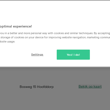
optimal experience!
ou in a better and more personal way with cookies and similar techniques. By acceptin
 storage of cookies on your device for improving website navigation, marketing commu
bsite usage.
Settings
Yes! I do!
Bekijk op kaart
Bosweg 15 Hoofddorp