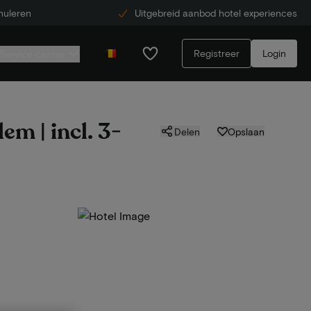
nuleren
Uitgebreid aanbod hotel experiences
Registreer
Login
Service center
m | incl. 3-
Delen
Opslaan