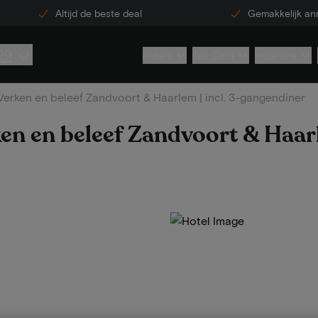
Altijd de beste deal
Gemakkelijk an
29
Hotels
Gift Card
Inspiratie
Verken en beleef Zandvoort & Haarlem | incl. 3-gangendiner
en en beleef Zandvoort & Haarle