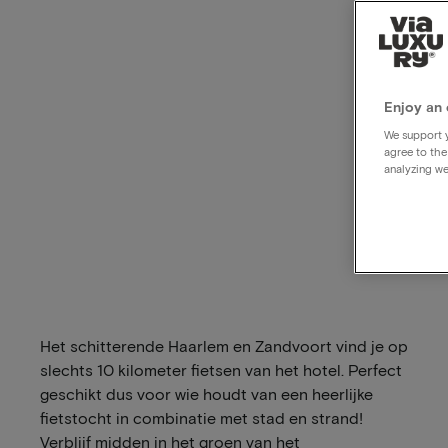
Enjoy an 
We support y
agree to the
analyzing we
Het schitterende Haarlem en Zandvoort vind je op
slechts 10 kilometer fietsen van het hotel. Perfect
geschikt dus voor wie houdt van een heerlijke
fietstocht in combinatie met stad en strand!
Verblijf midden in het groen van het