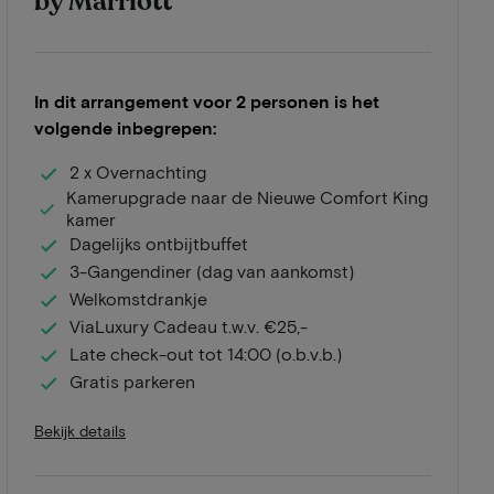
by Marriott
In dit arrangement voor 2 personen is het
volgende inbegrepen:
2 x Overnachting
Kamerupgrade naar de Nieuwe Comfort King
kamer
Dagelijks ontbijtbuffet
3-Gangendiner (dag van aankomst)
Welkomstdrankje
ViaLuxury Cadeau t.w.v. €25,-
Late check-out tot 14:00 (o.b.v.b.)
Gratis parkeren
Bekijk details