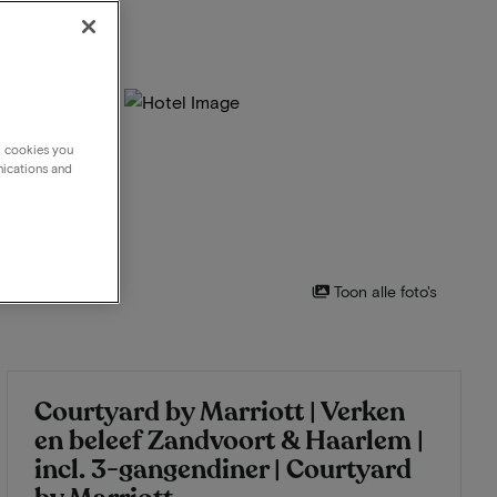
g cookies you
nications and
Toon alle foto's
Courtyard by Marriott | Verken
en beleef Zandvoort & Haarlem |
incl. 3-gangendiner | Courtyard