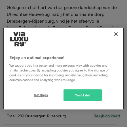
Gelegen in het hart van het groene landschap van de
Utrechtse Heuvelrug, nabij het charmante dorp
Driebergen-Rijsenburg, vind je het sfeervolle
hotel Buitenplaats de Bergse Bossen. Deze bijzondere
locatie combineert het beste van twee werelden: de
rust en ruimte van de natuur met het comfort en de
gastvrijheid van een modern hotel.
Enjoy an optimal experience!
Lees meer
We support you in a better and more personal way with cookies and
similar techniques. By accepting cookies you agree to the storage of
Prachtige wandel- en fietsomgeving
cookies on your device for improving website navigation, marketing
Inclusief ontbijt
communications and analyzing website usage.
Inclusief diner
Late check-out
Settings
Yes! I do!
Gratis parkeren
Bekijk op kaart
Traaij 299 Driebergen-Rijsenburg