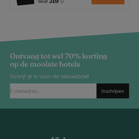
319
Vanaf
Ontvang tot wel 70% korting
op de mooiste hotels
Schrijf je in voor de nieuwsbrief
Inschrijven