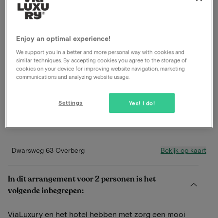
plaatsje Overberg, net buiten Veenendaal. Tijdens je
verblijf in dit hotel word je omgeven door prachtige
natuur en heb je talloze mogelijkheden om de
Enjoy an optimal experience!
omgeving te verkennen.
We support you in a better and more personal way with cookies and
similar techniques. By accepting cookies you agree to the storage of
Lees meer
cookies on your device for improving website navigation, marketing
communications and analyzing website usage.
Inclusief ontbijt
Gebruik van de wellness
Settings
Yes! I do!
Prachtige wandel- en fietsomgeving
In de natuur
Bekijk op kaart
Dwarsweg 63 Overberg
In dit arrangement voor 2 personen is het
volgende inbegrepen:
ViaLuxury en het hotel hebben met zorg een mooi