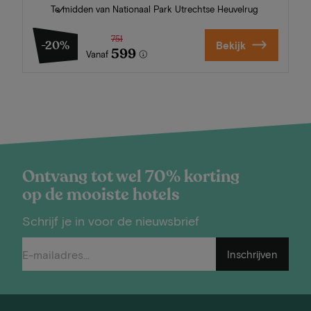
Te midden van Nationaal Park Utrechtse Heuvelrug
751
-20%
Bekijk
599
Vanaf
Ontvang tot wel 70% korting
op de mooiste hotels
Schrijf je in voor de nieuwsbrief
Inschrijven