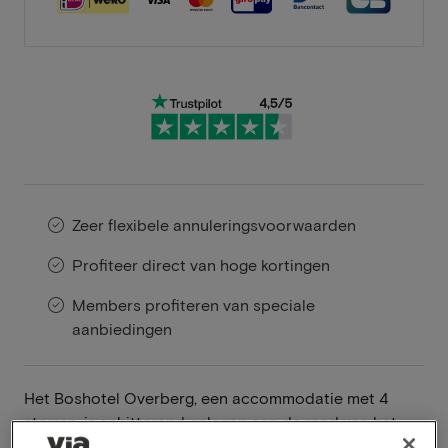
Zeer flexibele annuleringsvoorwaarden
Profiteer direct van hoge kortingen
Members profiteren van speciale
aanbiedingen
Het Boshotel Overberg, een accommodatie met 4
sterren, is schitterend gelegen aan de rand van het
Nationaal Park Utrechtse Heuvelrug, in het charmante