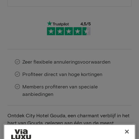
Zeer flexibele annuleringsvoorwaarden
Profiteer direct van hoge kortingen
Members profiteren van speciale
aanbiedingen
Ontdek City Hotel Gouda, een charmant verblijf in het
hart van Gouda, gelegen aan één van de meest
pittoreske grachten van de stad. Dit unieke hotel is
een ode aan de rijke historie van Gouda, met een