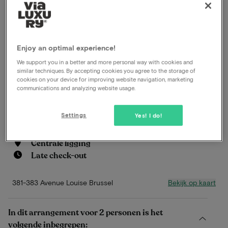
gelegen aan de prestigieuze Louizalaan, een van de
meest iconische winkelstraten van Brussel. Dit
charmante hotel combineert moderne elegantie met
Enjoy an optimal experience!
een artistieke flair en biedt een verfijnde sfeer voor
zowel zakenreizigers als toeristen die op zoek zijn
We support you in a better and more personal way with cookies and
similar techniques. By accepting cookies you agree to the storage of
naar een unieke ervaring in de Belgische hoofdstad.
cookies on your device for improving website navigation, marketing
communications and analyzing website usage.
Lees meer
Settings
Yes! I do!
À-la-carterestaurant
Inclusief ontbijt
Centrale ligging
Late check-out
Bekijk op kaart
381-383 Avenue Louise Brussel
In dit arrangement voor 2 personen is het
volgende inbegrepen: