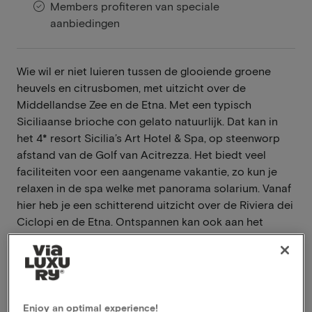
Members profiteren van speciale
aanbiedingen
Wie wil er niet luieren tussen de glooiende groene
heuvels en citrusbomen, met uitzicht over de
Middellandse Zee en de Etna. Met een typisch
Siciliaanse brioche con gelato natuurlijk. Dat kan in
het 4* resort Sicilia’s Art Hotel & Spa, op steenworp
afstand van de Golf van Acitrezza. Het biedt veel
faciliteiten voor een aangename vakantie, zo kun je
relaxen in de spa welke met panorama solarium. Vanaf
hier heb je een schitterend uitzicht over de Riviera dei
Ciclopi en de Etna. Ontspannen kan ook aan het
zwembad in de tuin van het hotel.
Lees meer
Inclusief ontbijt
Enjoy an optimal experience!