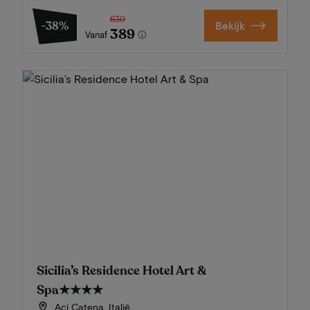
630
-38%
Bekijk
389
Vanaf
Sicilia’s Residence Hotel Art &
Spa
★★★★
Aci Catena, Italië