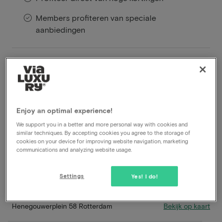
Members profiteren van speciale
aanbiedingen
Le Marin Hotel Rotterdam City – Handwritten
Collection
is prachtig boutique hotel in Rotterdam. De
kamers zijn warm, sfeervol en luxe ingericht en de
locatie is top: vlakbij het centrum.
Enjoy an optimal experience!
Lees meer
We support you in a better and more personal way with cookies and
similar techniques. By accepting cookies you agree to the storage of
cookies on your device for improving website navigation, marketing
Adults Only
communications and analyzing website usage.
Centrale ligging
Inclusief ontbijt
Settings
Yes! I do!
Late check-out
Bekijk op kaart
Henegouwerplein 58 Rotterdam