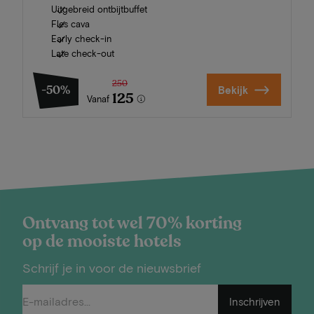
Uitgebreid ontbijtbuffet
Fles cava
Early check-in
Late check-out
250
-50%
Bekijk
125
Vanaf
Ontvang tot wel 70% korting
op de mooiste hotels
Schrijf je in voor de nieuwsbrief
Inschrijven