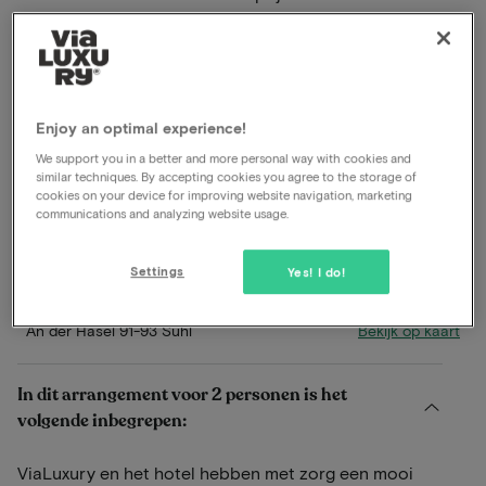
december 2004 werd dit moderne gastenverblijf met
extra parkeerplaatsen geopend. In 2016 had "Goldener
Hirsch" zijn grote jubileum - 400 jaar "Goldener
Hirsch".
Enjoy an optimal experience!
Lees meer
We support you in a better and more personal way with cookies and
similar techniques. By accepting cookies you agree to the storage of
Late check-out
cookies on your device for improving website navigation, marketing
communications and analyzing website usage.
Inclusief ontbijt
Inclusief diner
Gratis parkeren
Settings
Yes! I do!
Bekijk op kaart
An der Hasel 91-93 Suhl
In dit arrangement voor 2 personen is het
volgende inbegrepen:
ViaLuxury en het hotel hebben met zorg een mooi