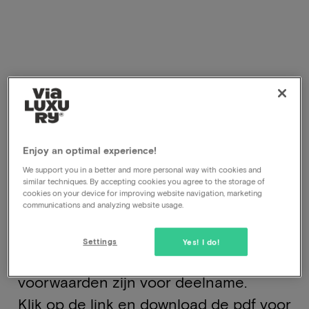
Op deze pagina vind je de een link
naar de campagne & actievoorwaarden
Enjoy an optimal experience!
die van toepassing zijn op onze
We support you in a better and more personal way with cookies and
similar techniques. By accepting cookies you agree to the storage of
actuele promotionele campagnes.
cookies on your device for improving website navigation, marketing
communications and analyzing website usage.
Transparantie en duidelijkheid staan bij
ViaLuxury centraal. Daarom kun je hier
Settings
Yes! I do!
per actie precies nalezen wat de
voorwaarden zijn voor deelname.
Klik op de link en download de pdf voor