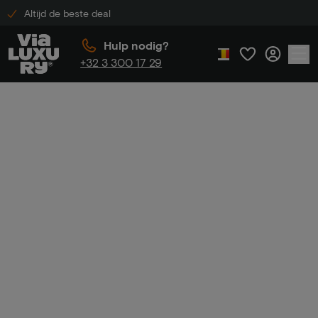
Altijd de beste deal
Hulp nodig?
+32 3 300 17 29
Home
Actievoorwaarden ViaLuxury
Actievoorwaarden
ViaLuxury