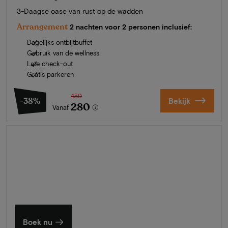
3-Daagse oase van rust op de wadden
Arrangement
2 nachten voor 2 personen inclusief:
Dagelijks ontbijtbuffet
Gebruik van de wellness
Late check-out
Gratis parkeren
450
-38%
Bekijk
280
Vanaf
Zomer in Zeeland
Ontdek onze mooiste hotels
Boek nu