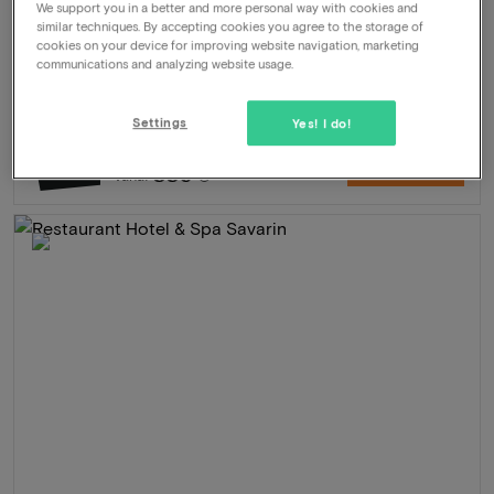
Arrangement
2 nachten voor 2 personen inclusief:
We support you in a better and more personal way with cookies and
similar techniques. By accepting cookies you agree to the storage of
Dagelijks ontbijt
cookies on your device for improving website navigation, marketing
2-Gangendiner (dag van aankomst)
communications and analyzing website usage.
Onbeperkt gebruik van de welllness
Late check-out
Settings
Yes! I do!
589
-39%
Bekijk
359
Vanaf