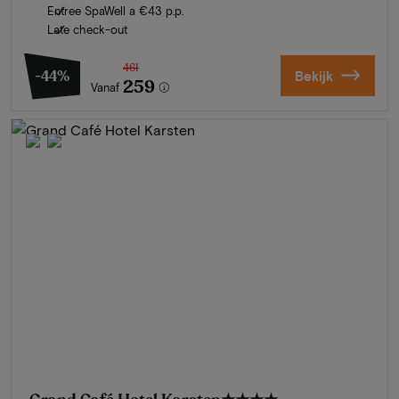
Entree SpaWell a €43 p.p.
Late check-out
461
-44%
Bekijk
259
Vanaf