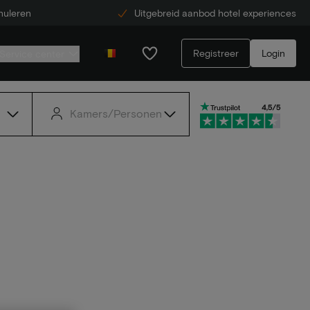
nuleren
Uitgebreid aanbod hotel experiences
Registreer
Login
Service center
Kamers/Personen