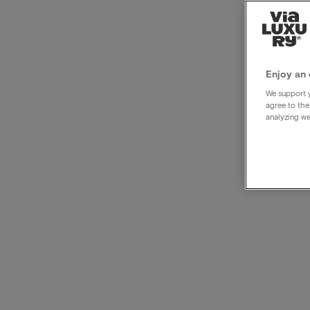
Luxe 
nacht
Enjoy an 
We support y
agree to the
analyzing we