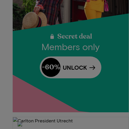
Secret deal
Members only
-60%
UNLOCK