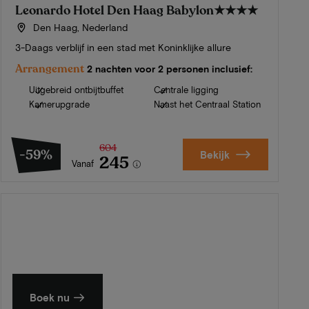
Leonardo Hotel Den Haag Babylon
★★★★
Den Haag, Nederland
3-Daags verblijf in een stad met Koninklijke allure
Arrangement
2 nachten voor 2 personen inclusief:
Uitgebreid ontbijtbuffet
Centrale ligging
Kamerupgrade
Naast het Centraal Station
604
-59%
Bekijk
245
Vanaf
Zomer in Zeeland
Ontdek onze mooiste hotels
Boek nu