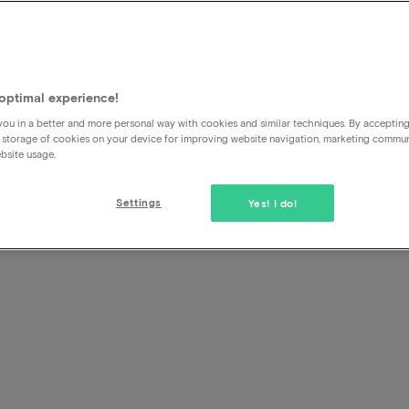
hotels -
 gratis
optimal experience!
ou in a better and more personal way with cookies and similar techniques. By acceptin
 storage of cookies on your device for improving website navigation, marketing commu
bsite usage.
Settings
Yes! I do!