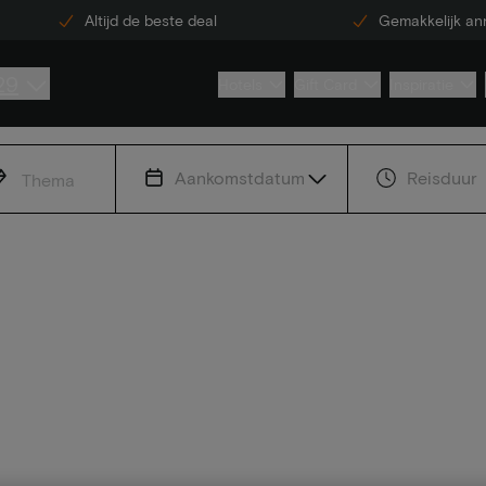
Altijd de beste deal
Gemakkelijk an
29
Hotels
Gift Card
Inspiratie
Aankomstdatum
Reisduur
Thema