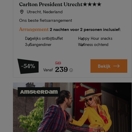
Carlton President Utrecht
★★★★
Utrecht, Nederland
Ons beste fietsarrangement
Arrangement
2 nachten voor 2 personen inclusief:
Dagelijks ontbijtbuffet
Happy Hour snacks
3-Gangendiner
Wellness ochtend
519
-54%
Bekijk
239
Vanaf
Amsterdam