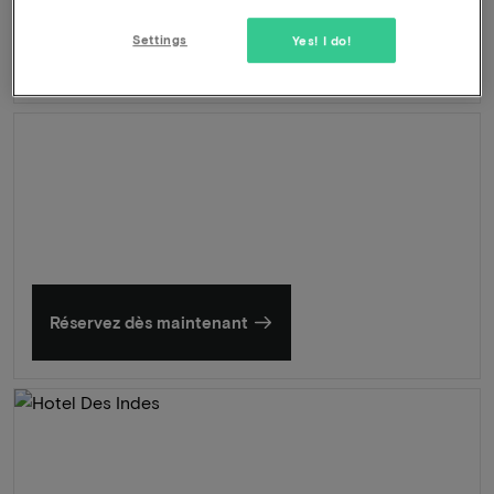
Depart tardif
Settings
Yes! I do!
697
-59%
Découvrir
289
À partir de
L'été en Zélande
Découvrez nos plus beaux hôtels
Réservez dès maintenant