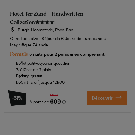
Hotel Ter Zand - Handwritten
Collection
★★★★
Burgh-Haamstede, Pays-Bas
Offre Exclusive : Séjour de 6 Jours de Luxe dans la
Magnifique Zélande
Formule
5 nuits pour 2 personnes comprenant:
Buffet petit-déjeuner quotidien
2 x Dîner de 3 plats
Parking gratuit
Départ tardif jusqu’à 12h00
1428
-51%
Découvrir
699
À partir de
L'été en Zélande
Découvrez nos plus beaux hôtels