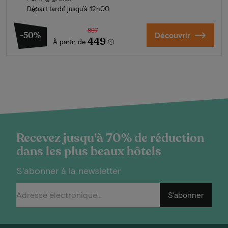
Départ tardif jusqu’à 12h00
897
-50%
Découvrir
449
À partir de
Recevez jusqu'à 70% de réduction
dans les plus beaux hôtels
S'abonner à la newsletter
S'abonner