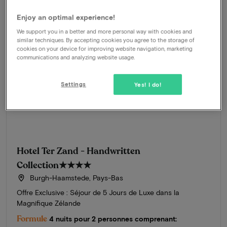
Enjoy an optimal experience!
We support you in a better and more personal way with cookies and
similar techniques. By accepting cookies you agree to the storage of
cookies on your device for improving website navigation, marketing
communications and analyzing website usage.
Settings
Yes! I do!
Hotel Ter Zand - Handwritten
Collection
★★★★
Burgh-Haamstede, Pays-Bas
Offre Exclusive : Séjour de 5 Jours de Luxe dans la
Magnifique Zélande
Formule
4 nuits pour 2 personnes comprenant: