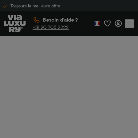
Toujours la meilleure offre
Besoin d'aide ?
+31 20 705 2222
Accueil
Hotel ter Zand
Hotel ter
Zand