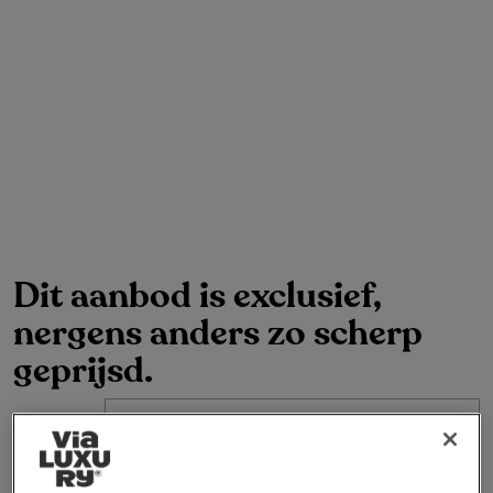
Dit aanbod is exclusief,
nergens anders zo scherp
geprijsd.
Bekijk deze scherp geprijsde arrangementen