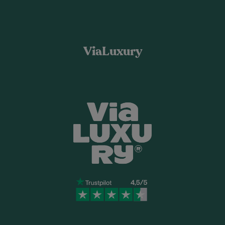
ViaLuxury