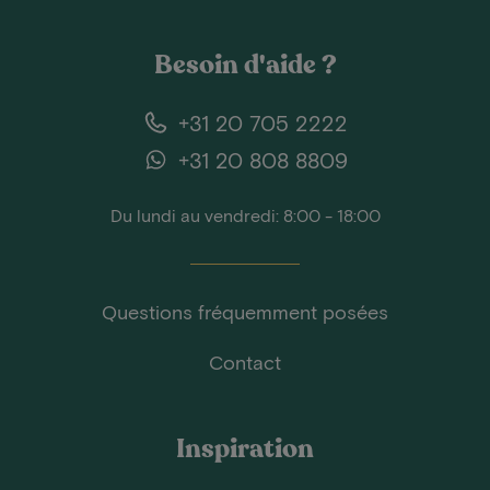
Besoin d'aide ?
+31 20 705 2222
+31 20 808 8809
Du lundi au vendredi: 8:00 - 18:00
Questions fréquemment posées
Contact
Inspiration