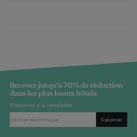
Recevez jusqu'à 70% de réduction
dans les plus beaux hôtels
S'abonner à la newsletter
S'abonner