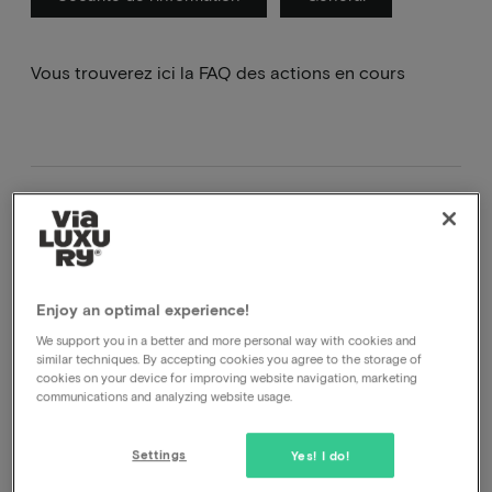
Vous trouverez ici la FAQ des actions en cours
Quelles sont les
conditions de l’offre
Enjoy an optimal experience!
bonus sur la carte cadeau
We support you in a better and more personal way with cookies and
similar techniques. By accepting cookies you agree to the storage of
?
cookies on your device for improving website navigation, marketing
communications and analyzing website usage.
Voici une brève explication de l’offre bonus pour la
Settings
Yes! I do!
carte cadeau Fête des Mères :