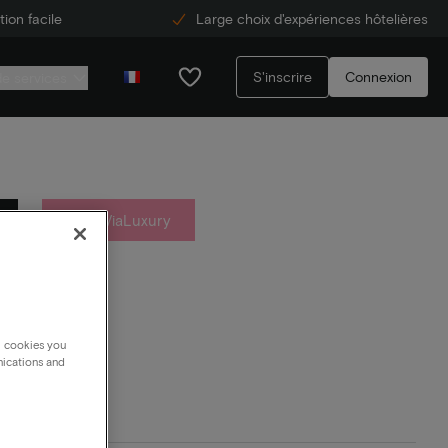
ion facile
Large choix d'expériences hôtelières
S'inscrire
Connexion
de services
Over ViaLuxury
g cookies you
nications and