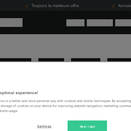
Toujours la meilleure offre
Annulat
 2222
Hôtels
Inspiration
Centre 
Recherche
Livres
Séjours
Actions
Sécurité de l'information
Général
optimal experience!
ou in a better and more personal way with cookies and similar techniques. By acceptin
wij denken dat je die kan hebben over Vialuxury.
 storage of cookies on your device for improving website navigation, marketing commu
bsite usage.
Settings
Yes! I do!