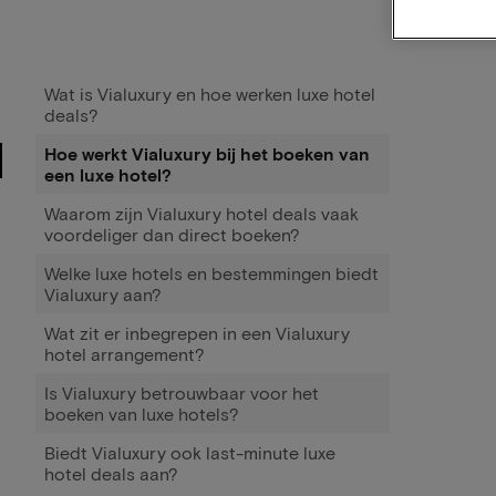
Wat is Vialuxury en hoe werken luxe hotel
deals?
Hoe werkt Vialuxury bij het boeken van
een luxe hotel?
Waarom zijn Vialuxury hotel deals vaak
voordeliger dan direct boeken?
Welke luxe hotels en bestemmingen biedt
Vialuxury aan?
Wat zit er inbegrepen in een Vialuxury
hotel arrangement?
Is Vialuxury betrouwbaar voor het
boeken van luxe hotels?
Biedt Vialuxury ook last-minute luxe
hotel deals aan?