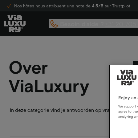
Nos hôtes nous attribuent une note de
4.5/5
sur Trustpilot
Besoin d'aide ?
+31 20 705
Over
ViaLuxury
Enjoy an 
We support y
In deze categorie vind je antwoorden op vragen waarvan 
agree to the
analyzing we