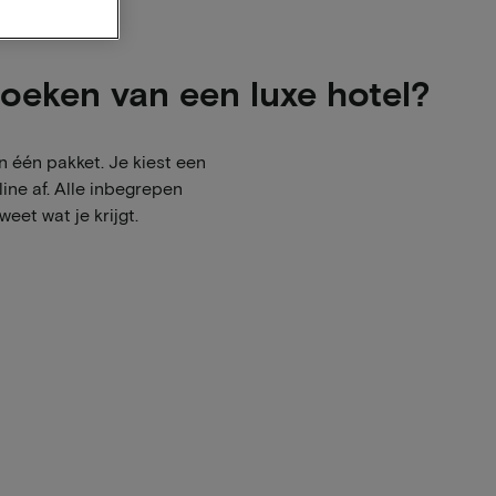
boeken van een luxe hotel?
n één pakket. Je kiest een
ine af. Alle inbegrepen
eet wat je krijgt.