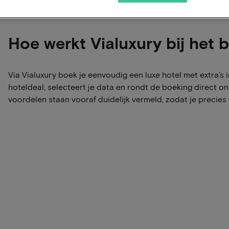
Hoe werkt Vialuxury bij het 
Via Vialuxury boek je eenvoudig een luxe hotel met extra’s i
hoteldeal, selecteert je data en rondt de boeking direct onl
voordelen staan vooraf duidelijk vermeld, zodat je precies w