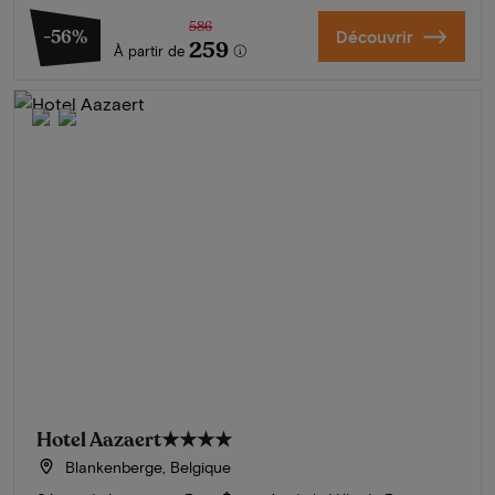
586
-56%
Découvrir
259
À partir de
Hotel Aazaert
★★★★
Blankenberge, Belgique