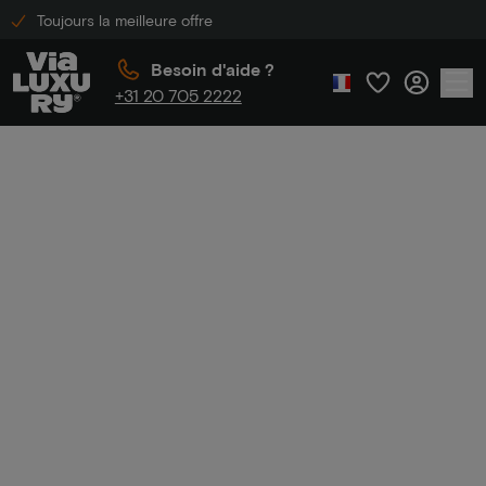
Toujours la meilleure offre
Besoin d'aide ?
+31 20 705 2222
Accueil
roularta
roulart
a