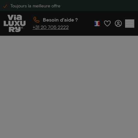
Toujours la meilleure offre
Besoin d'aide ?
+31 20 705 2222
Accueil
Forfaits hôteliers de luxe à moins de 200
euros
Forfaits hôteliers
de luxe à moins de
200 euros