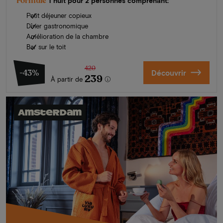
Formule
1 nuit pour 2 personnes comprenant:
Petit déjeuner copieux
Dîner gastronomique
Amélioration de la chambre
Bar sur le toit
420
-43%
Découvrir
239
À partir de
Amsterdam