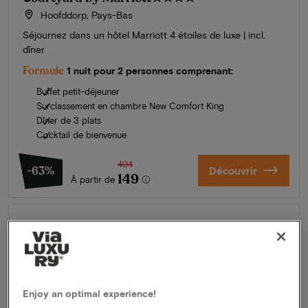
Hoofddorp, Pays-Bas
Séjournez dans un hôtel Marriott 4 étoiles de luxe | incl.
dîner
Formule
1 nuit pour 2 personnes comprenant:
Buffet petit-déjeuner
Surclassement en chambre New Comfort King
Dîner de 3 plats
Cocktail de bienvenue
404
-63%
Découvrir
149
À partir de
L'été en Zélande
Découvrez nos plus beaux hôtels
Enjoy an optimal experience!