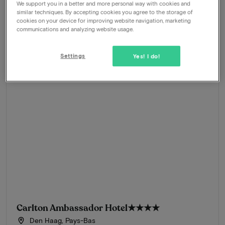
We support you in a better and more personal way with cookies and
similar techniques. By accepting cookies you agree to the storage of
Réservez dès maintenant
cookies on your device for improving website navigation, marketing
communications and analyzing website usage.
Settings
Yes! I do!
Carlton Ambassador Hotel
★★★★
Den Haag, Pays-Bas