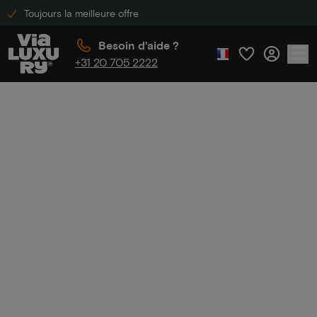
Toujours la meilleure offre
Besoin d'aide ?
+31 20 705 2222
Accueil
Hôtels de luxe en Gelderland
Hôtels de luxe en
Gelderland