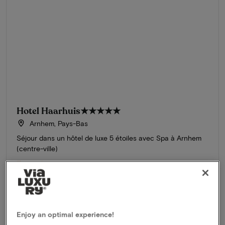
Hotel Haarhuis
★★★★★
Arnhem, Pays-Bas
Séjour dans un hôtel de luxe 5 étoiles avec Spa à Arnhem
(centre-ville)
Formule
1 nuit pour 2 personnes comprenant:
Petit déjeuner copieux
Dîner gastronomique
Amélioration de la chambre
Bar sur le toit
Enjoy an optimal experience!