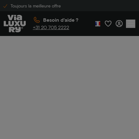
Toujours la meilleure offre
Besoin d'aide ?
+31 20 705 2222
Accueil
Hôtels Radisson
Hôtels
Radisson