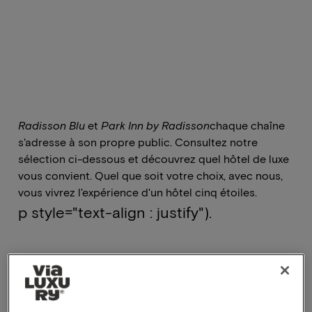
Radisson Blu
et
Park Inn by Radisson
chaque chaîne
s'adresse à son propre public. Consultez notre
sélection ci-dessous et découvrez quel
hôtel de luxe
vous convient. Quel que soit votre choix, avec nous,
vous vivrez l'expérience d'un hôtel cinq étoiles.
p style="text-align : justify").
Consultez notre sélection de