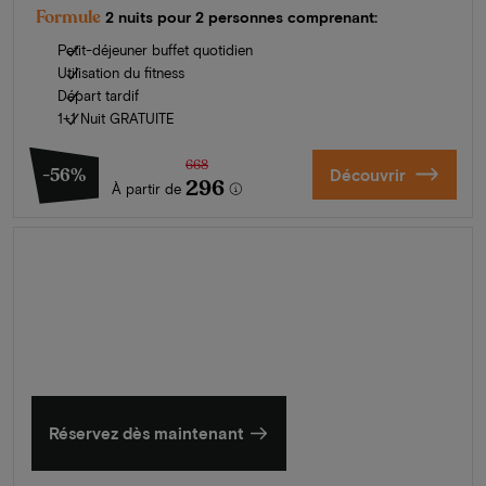
Formule
2 nuits pour 2 personnes comprenant:
Petit-déjeuner buffet quotidien
Utilisation du fitness
Départ tardif
1+1 Nuit GRATUITE
668
-56%
Découvrir
296
À partir de
L'été en Zélande
Découvrez nos plus beaux hôtels
Réservez dès maintenant