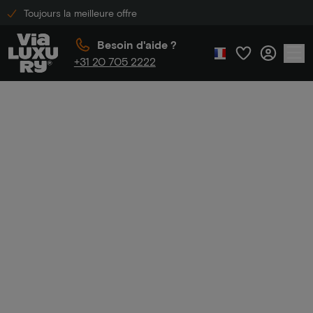
Toujours la meilleure offre
Besoin d'aide ?
+31 20 705 2222
Accueil
Hôtels Crowne Plaza
Hôtels Crowne
Plaza