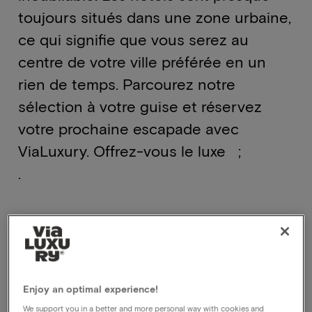
toujours situés dans une zone urbaine,
ce qui signifie que vous serez au
centre de votre ville préférée en un
rien de temps. Parcourez notre
sélection à votre guise et réservez
votre prochaine escapade avec
ViaLuxury. Offrez-vous le luxe ;
.
Enjoy an optimal experience!
We support you in a better and more personal way with cookies and