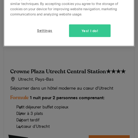
similar techniques. By accepting cookies you agree to the storage of
cookies on your device for improving website navigation, marketing
communications and analyzing website usage.
Settings
Yes! I do!
Crowne Plaza Utrecht Central Station
★★★★
Utrecht, Pays-Bas
Séjourner dans un hôtel moderne au cœur d'Utrecht
Formule
1 nuit pour 2 personnes comprenant:
Petit déjeuner buffet copieux
Dîner à 3 plats
Départ tardif
Le cœur d'Utrecht