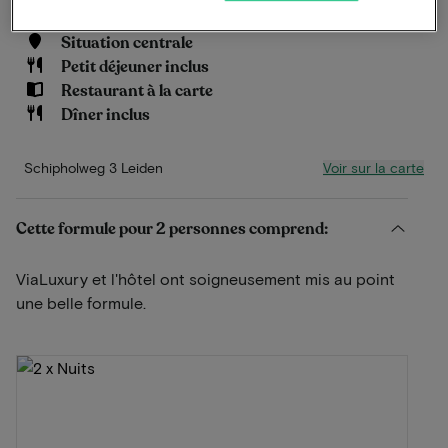
Situation centrale
Petit déjeuner inclus
Restaurant à la carte
Dîner inclus
Voir sur la carte
Schipholweg 3 Leiden
Cette formule pour 2 personnes comprend:
ViaLuxury et l'hôtel ont soigneusement mis au point
une belle formule.