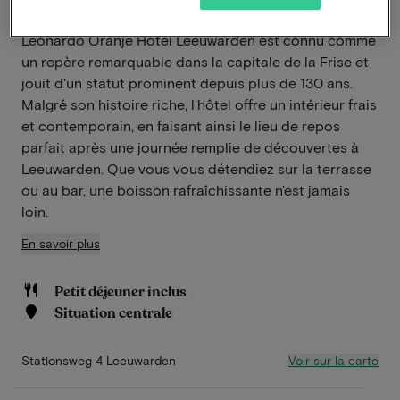
Leonardo Oranje Hotel Leeuwarden est connu comme
un repère remarquable dans la capitale de la Frise et
jouit d'un statut prominent depuis plus de 130 ans.
Malgré son histoire riche, l'hôtel offre un intérieur frais
et contemporain, en faisant ainsi le lieu de repos
parfait après une journée remplie de découvertes à
Leeuwarden. Que vous vous détendiez sur la terrasse
ou au bar, une boisson rafraîchissante n'est jamais
loin.
En savoir plus
Petit déjeuner inclus
Situation centrale
Voir sur la carte
Stationsweg 4 Leeuwarden