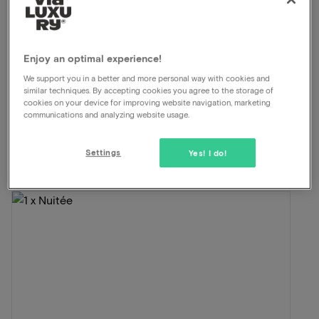
Départ tardif
Parking gratuit
Voir sur la carte
Rhododendronlaan 7 De Lutte
Enjoy an optimal experience!
We support you in a better and more personal way with cookies and
similar techniques. By accepting cookies you agree to the storage of
Cette formule pour 2 personnes comprend:
cookies on your device for improving website navigation, marketing
communications and analyzing website usage.
ViaLuxury et l'hôtel ont soigneusement mis au point
une belle formule.
Settings
Yes! I do!