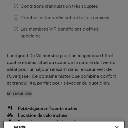
Conditions d'annulation très souples
Profitez instantanément de fortes remises
Les membres VIP bénéficient d'offres
spéciales
Landgoed De Wilmersberg est un magnifique hôtel
quatre étoiles situé au cœur de la nature de Twente,
idéal pour un séjour relaxant dans le cœur vert de
l'Overijssel. Ce domaine historique combine confort
et tranquillité, parfait pour s'évader du quotidien.
En savoir plus
Petit-déjeuner Twents inclus
Location de vélo incluse
Domaine au cœur de la verdure