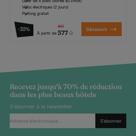
Dîner de 4 plats (soirée au choix)
Vélos électriques (2 jours)
Parking gratuit
883
-35%
Découvrir
577
À partir de
Recevez jusqu'à 70% de réduction
dans les plus beaux hôtels
S'abonner à la newsletter
S'abonner