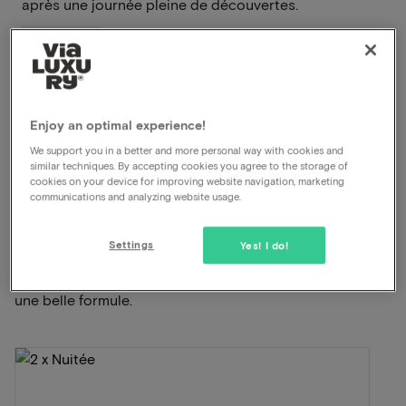
après une journée pleine de découvertes.
En savoir plus
Petit déjeuner inclus
Départ tardif
Enjoy an optimal experience!
Dîner inclus
We support you in a better and more personal way with cookies and
similar techniques. By accepting cookies you agree to the storage of
Voir sur la carte
Kilderseweg 19 Zeddam
cookies on your device for improving website navigation, marketing
communications and analyzing website usage.
Cette formule pour 2 personnes comprend:
Settings
Yes! I do!
ViaLuxury et l'hôtel ont soigneusement mis au point
une belle formule.