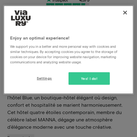
Conditions d'annulation très souples
Enjoy an optimal experience!
We support you in a better and more personal way with cookies and
Profitez instantanément de fortes remises
similar techniques. By accepting cookies you agree to the storage of
cookies on your device for improving website navigation, marketing
Les membres VIP bénéficient d'offres
communications and analyzing website usage.
spéciales
Settings
Yes! I do!
Au cœur de la vibrante ville de Nimègue se trouve
l’hôtel Blue, un boutique-hôtel élégant où design,
confort et hospitalité se marient harmonieusement.
Cet hôtel quatre étoiles contemporain, membre du
célèbre label MANNA, dégage une atmosphère
d’élégance moderne avec une touche créative.