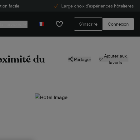
ion facile
Large choix d'expériences hôtelières
S'inscrire
Connexion
de services
s
oximité du
Ajouter aux
Partager
favoris