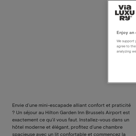
Enjoy an 
We support y
agree to the
analyzing we
Envie d’une mini-escapade alliant confort et praticité
? Un séjour au Hilton Garden Inn Brussels Airport est
exactement ce qu’il vous faut. Installez-vous dans un
hôtel moderne et élégant, profitez d’une chambre
spacieuse avec un lit confortable et commencez la