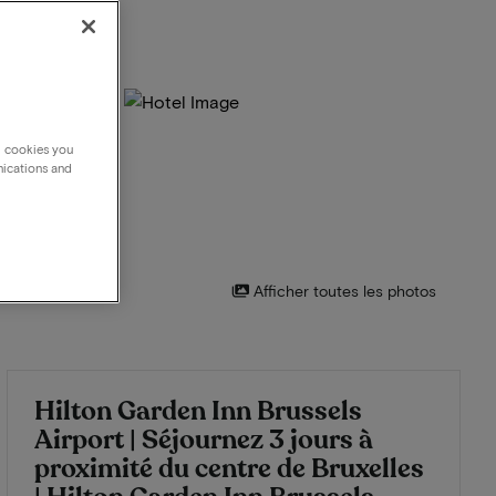
g cookies you
nications and
Afficher toutes les photos
Hilton Garden Inn Brussels
Airport | Séjournez 3 jours à
proximité du centre de Bruxelles