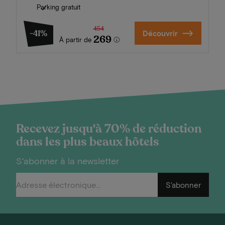
Parking gratuit
454
-41%
Découvrir
269
À partir de
Recevez jusqu'à 70% de réduction
dans les plus beaux hôtels
S'abonner à la newsletter
S'abonner