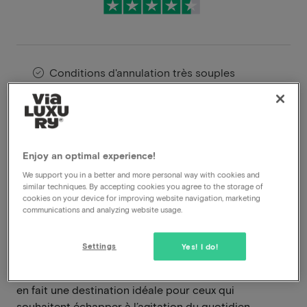
Conditions d'annulation très souples
Profitez instantanément de fortes remises
Les membres VIP bénéficient d'offres
spéciales
Enjoy an optimal experience!
We support you in a better and more personal way with cookies and
similar techniques. By accepting cookies you agree to the storage of
L’Hotel De Kommel est situé au cœur verdoyant de la
cookies on your device for improving website navigation, marketing
région des Fourons, une région réputée pour ses
communications and analyzing website usage.
collines vallonnées, ses villages pittoresques et sa
nature paisible. Vous y séjournerez dans un cadre
Settings
Yes! I do!
chaleureux où l’hospitalité, le confort et la détente
occupent une place centrale. Son emplacement rural
en fait une destination idéale pour ceux qui
souhaitent échapper à l’agitation du quotidien.