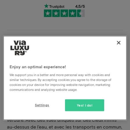
Conditions d'annulation très souples
Profitez instantanément de fortes remises
Les membres VIP bénéficient d'offres
Enjoy an optimal experience!
spéciales
We support you in a better and more personal way with cookies and
similar techniques. By accepting cookies you agree to the storage of
cookies on your device for improving website navigation, marketing
communications and analyzing website usage.
Le Four Elements Hotel Amsterdam rayonne de
grandeur, d'impressionnabilité et de robustesse à
l'extérieur, tout en respirant à l'intérieur une
Settings
Yes! I do!
atmosphère d'hospitalité, de rafraîchissement et de
verdure. Avec des vues uniques sur des cieux infinis
au-dessus de l'eau, et avec les transports en commun,