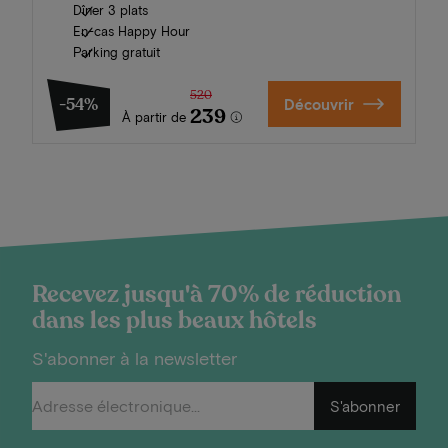
Dîner 3 plats
En-cas Happy Hour
Parking gratuit
520
-54%
Découvrir
239
À partir de
Recevez jusqu'à 70% de réduction
dans les plus beaux hôtels
S'abonner à la newsletter
S'abonner