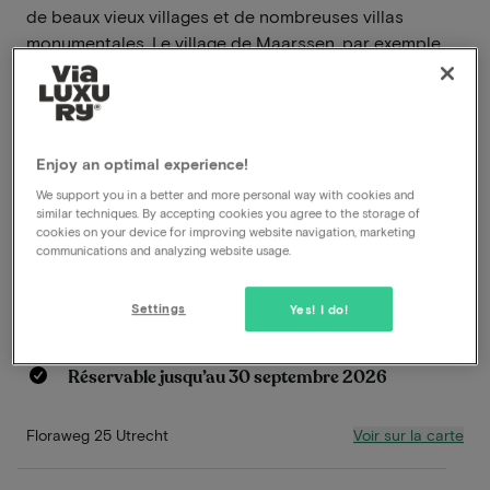
de beaux vieux villages et de nombreuses villas
monumentales. Le village de Maarssen, par exemple,
est connu pour ses châteaux, jardins, parcs, maisons
de campagne, remises de calèches et pavillons de thé
voûtés.
En savoir plus
Enjoy an optimal experience!
We support you in a better and more personal way with cookies and
similar techniques. By accepting cookies you agree to the storage of
Frais de réservation inclus
cookies on your device for improving website navigation, marketing
Petit déjeuner inclus
communications and analyzing website usage.
Dîner inclus
Utilisation illimitée du centre de bien-être
Settings
Yes! I do!
Départ tardif
Parking gratuit
Réservable jusqu’au 30 septembre 2026
Voir sur la carte
Floraweg 25 Utrecht