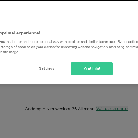
optimal experience!
ou in a better and more personal way with cookies and similar techniques. By acceptin
 storage of cookies on your device for improving website navigation, marketing commu
bsite usage.
Settings
Yes! I do!
Voir sur la carte
Gedempte Nieuwesloot 36 Alkmaar