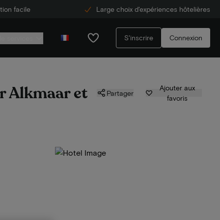
ion facile
Large choix d'expériences hôtelières
S'inscrire
Connexion
de services
r Alkmaar et
Ajouter aux
Partager
favoris