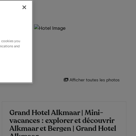
g cookies you
nications and
Afficher toutes les photos
Grand Hotel Alkmaar | Mini-
vacances : explorer et découvrir
Alkmaar et Bergen | Grand Hotel