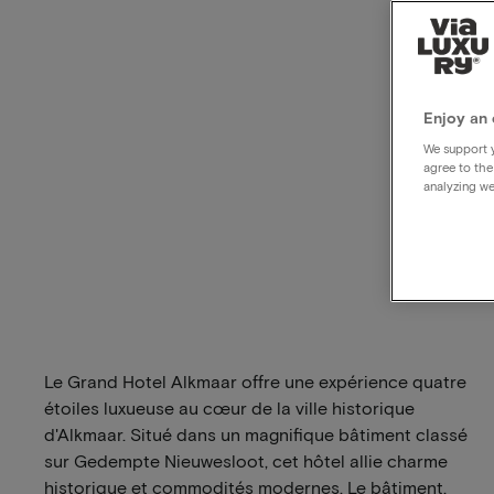
Enjoy an 
We support y
agree to the
analyzing we
Le Grand Hotel Alkmaar offre une expérience quatre
étoiles luxueuse au cœur de la ville historique
d'Alkmaar. Situé dans un magnifique bâtiment classé
sur Gedempte Nieuwesloot, cet hôtel allie charme
historique et commodités modernes. Le bâtiment,