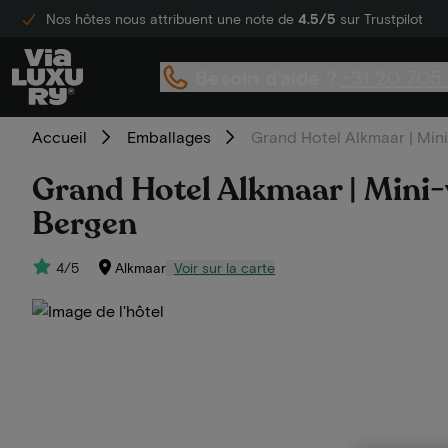
Nos hôtes nous attribuent une note de
4.5/5
sur Trustpilot
Besoin d'aide ?
+31 20 705
Accueil
Emballages
Grand Hotel Alkmaar | Mini
Grand Hotel Alkmaar | Mini-
Bergen
4/5
Alkmaar
Voir sur la carte