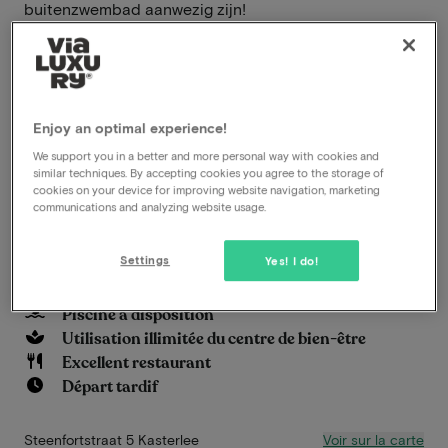
buitenzwembad aanwezig zijn!
De wellness in Corsendonk Hooge Heyde is een echte
oase van kalmte. Ervaar de rustgevende sauna, het
ontspannende stoombad, en verkwikkende
Enjoy an optimal experience!
doucheruimtes. Kies voor een spa-behandeling die je
lichaam en geest in perfecte harmonie brengt,
We support you in a better and more personal way with cookies and
similar techniques. By accepting cookies you agree to the storage of
waardoor je je herboren voelt.
cookies on your device for improving website navigation, marketing
communications and analyzing website usage.
En savoir plus
Settings
Yes! I do!
Petit déjeuner inclus
Location de vélo incluse
Piscine à disposition
Utilisation illimitée du centre de bien-être
Excellent restaurant
Départ tardif
Voir sur la carte
Steenfortstraat 5 Kasterlee