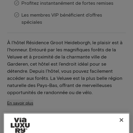
Profitez instantanément de fortes remises
Les membres VIP bénéficient d'offres
spéciales
À l'hôtel Résidence Groot Heideborgh, le plaisir est à
l'honneur. Entouré par les magnifiques forêts de la
Veluwe et à proximité de la charmante ville de
Garderen, cet hôtel est l'endroit idéal pour se
détendre. Depuis l'hôtel, vous pouvez facilement
accéder aux forêts. La Veluwe est la plus belle région
naturelle des Pays-Bas, offrant de merveilleuses
opportunités de randonnée ou de vélo.
En savoir plus
Oasis de tranquillité
Magnifique environnement pour la randonnée et
le vélo