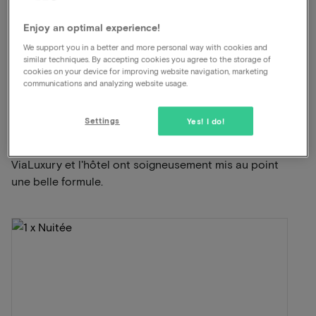
Animaux autorisés
Enjoy an optimal experience!
Location de vélos possible
Parking gratuit
We support you in a better and more personal way with cookies and
similar techniques. By accepting cookies you agree to the storage of
cookies on your device for improving website navigation, marketing
communications and analyzing website usage.
Voir sur la carte
Hogesteeg 50 Garderen
Settings
Yes! I do!
Cette formule pour 2 personnes comprend:
ViaLuxury et l'hôtel ont soigneusement mis au point
une belle formule.