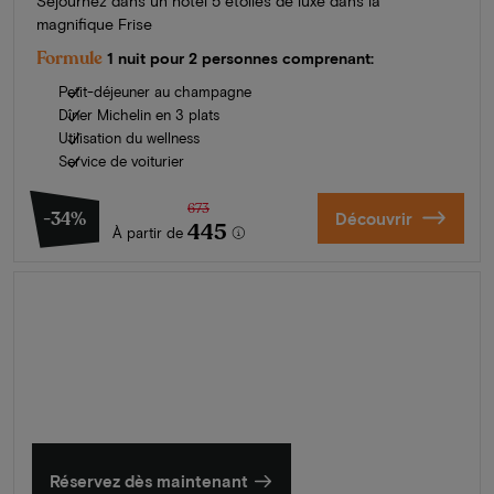
Séjournez dans un hôtel 5 étoiles de luxe dans la
magnifique Frise
Formule
1 nuit pour 2 personnes comprenant:
Petit-déjeuner au champagne
Dîner Michelin en 3 plats
Utilisation du wellness
Service de voiturier
673
-34%
Découvrir
445
À partir de
L'été en Zélande
Découvrez nos plus beaux hôtels
Réservez dès maintenant