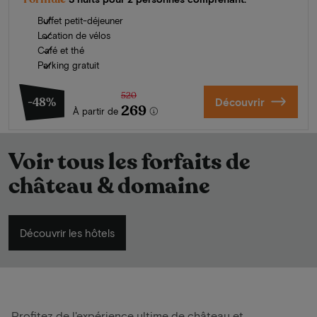
Buffet petit-déjeuner
Location de vélos
Café et thé
Parking gratuit
520
-48%
Découvrir
269
À partir de
Voir tous les forfaits de
château & domaine
Découvrir les hôtels
Profitez de l'expérience ultime de château et