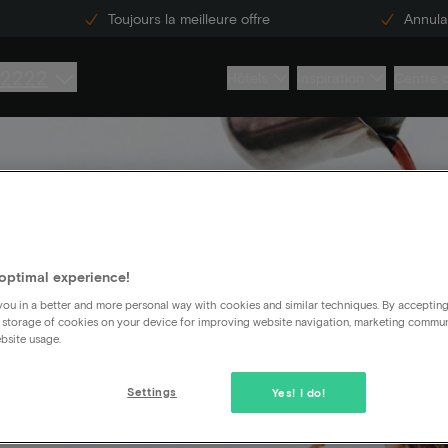
Toujours la meilleure offre
Annulat
 2222
Hôtels
Inspiration
Centre 
pas
optimal experience!
ou in a better and more personal way with cookies and similar techniques. By acceptin
 storage of cookies on your device for improving website navigation, marketing commu
bsite usage.
Settings
Yes! I do!
ueil