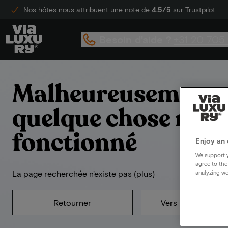
Nos hôtes nous attribuent une note de
4.5/5
sur Trustpilot
Besoin d'aide ?
+31 20 705
Malheureusement,
quelque chose n'a 
fonctionné
Enjoy an 
We support y
agree to the
La page recherchée n'existe pas (plus)
analyzing we
Retourner
Vers la page d'acc