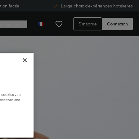
ion facile
Large choix d'expériences hôtelières
S'inscrire
Connexion
de services
g cookies you
nications and