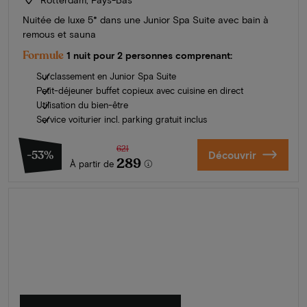
Nuitée de luxe 5* dans une Junior Spa Suite avec bain à
remous et sauna
Formule
1 nuit pour 2 personnes comprenant:
Surclassement en Junior Spa Suite
Petit-déjeuner buffet copieux avec cuisine en direct
Utilisation du bien-être
Service voiturier incl. parking gratuit inclus
621
-53%
Découvrir
289
À partir de
L'été en Zélande
Découvrez nos plus beaux hôtels