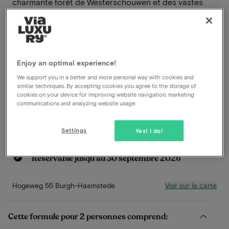
charmante forêt de Westerschouwen et des vastes
dunes de Zeepeduinen, vous serez choyé ici avec une
attention personnalisée, des produits régionaux
honnêtes et une magnifique ambiance inspirée du
style Art nouveau.
Enjoy an optimal experience!
En savoir plus
We support you in a better and more personal way with cookies and
similar techniques. By accepting cookies you agree to the storage of
cookies on your device for improving website navigation, marketing
Frais de réservation inclus
communications and analyzing website usage.
Petit déjeuner inclus
Dîner inclus
Settings
Yes! I do!
Piscine à disposition
Départ tardif
Réservable jusqu’au 30 septembre 2026
Voir sur la carte
Hogeweg 55 Burgh-Haamstede
Cette formule pour 2 personnes comprend: